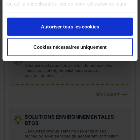
ou qu'ils ont collectées lors de votre utilisation de leurs
services.
Autoriser tous les cookies
Abonnez-vous à nos news sur
Cookies nécessaires uniquement
ACTUALITÉS ENVIRONNEMENTALES
Découvrez chaque semaine les dernières news,
innovations et réglementations du secteur
environnemental.
DÉCOUVREZ
SOLUTIONS ENVIRONNEMENTALES
BTOB
Découvrez chaque semaine des entreprises,
technologies et services qui accélèrent la transition