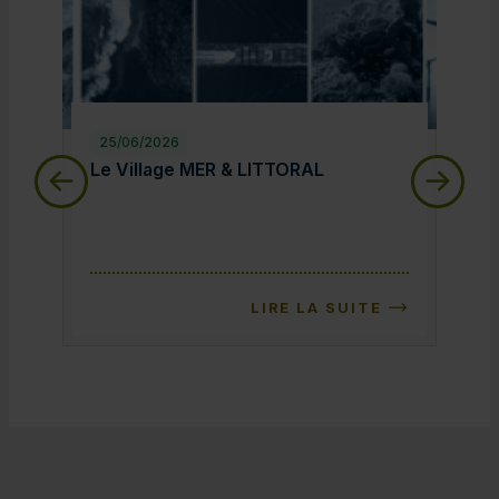
25/06/2026
25/
Le Village MER & LITTORAL
Le 
Le Village MER & LITTORAL
Le 
LIRE LA SUITE