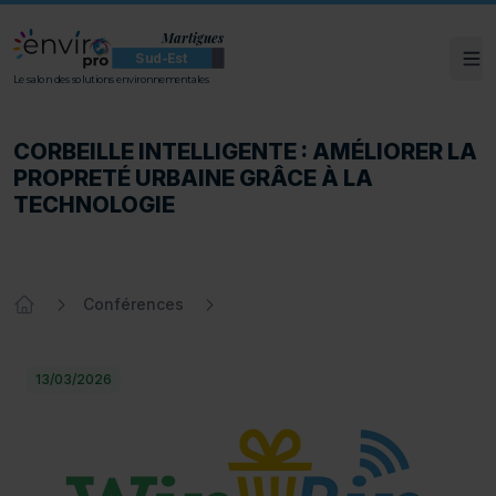
Martigues
Sud-Est
Ouv
ENVIROpro Sud-Est - Martigues
Le salon des solutions environnementales
CORBEILLE INTELLIGENTE : AMÉLIORER LA
CORBEILLE INTELLIGENTE : AMÉLIORER LA
PROPRETÉ URBAINE GRÂCE À LA
TECHNOLOGIE
Conférences
Accueil
13/03/2026