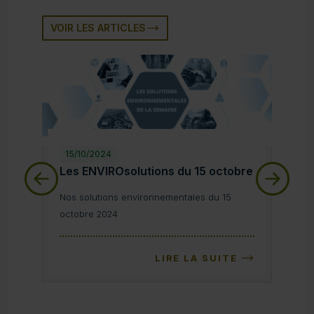
VOIR LES ARTICLES
15/10/2024
08/
Les ENVIROsolutions du 15 octobre
Les 
Les ENVIROsolutions du 15 octobre
Les 
Nos solutions environnementales du 15 octobre 2024
Nos s
Nos solutions environnementales du 15
Nos s
octobre 2024
octob
LIRE LA SUITE