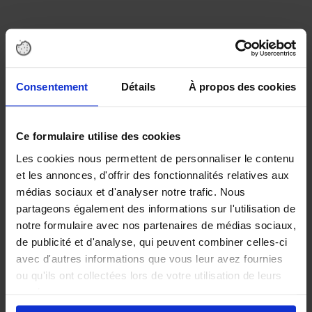
Chiffres clés
NANCY ET LE GRAND-EST
Consentement
Détails
À propos des cookies
Plus de 500 000 établissements actifs dans la
région.
Ce formulaire utilise des cookies
Les cookies nous permettent de personnaliser le contenu
Favorisant la proximité pour garantir des échanges de qualité,
et les annonces, d'offrir des fonctionnalités relatives aux
ENVIROpro
s’appuie sur un concept d’évènement à taille
médias sociaux et d'analyser notre trafic. Nous
humaine afin de privilégier le nombre de contacts par
partageons également des informations sur l'utilisation de
exposant.
notre formulaire avec nos partenaires de médias sociaux,
de publicité et d'analyse, qui peuvent combiner celles-ci
avec d'autres informations que vous leur avez fournies
INDUSTRIE
ou qu'ils ont collectées lors de votre utilisation de leurs
services.
+ de
29 000
sites de production