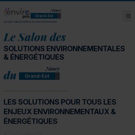
Nancy
Grand-Est
Ouv
ENVIROpro Grand-Est - Nancy
Le salon des solutions environnementales
Le Salon des
SOLUTIONS ENVIRONNEMENTALES
& ÉNERGÉTIQUES
Nancy
du
Grand-Est
LES SOLUTIONS POUR TOUS LES
ENJEUX ENVIRONNEMENTAUX &
ÉNERGÉTIQUES