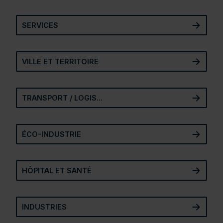
SERVICES
SERVICES
VILLE ET TERRITOIRE
VILLE ET TERRITOIRE
TRANSPORT / LOGISTIQUE / INFRASTRUCTURE
TRANSPORT / LOGIS...
ÉCO-INDUSTRIE
ÉCO-INDUSTRIE
HÔPITAL ET SANTÉ
HÔPITAL ET SANTÉ
INDUSTRIES
INDUSTRIES