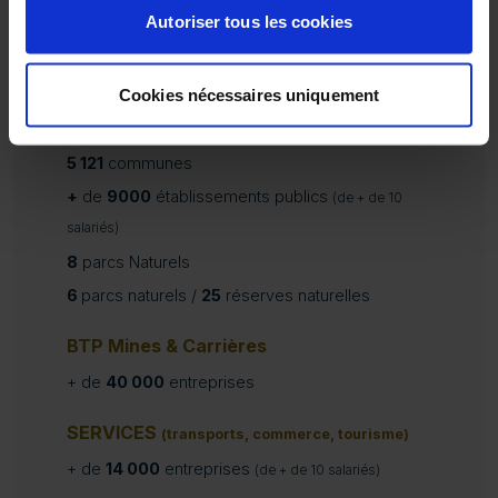
Autoriser tous les cookies
TERRITOIRE
10
départements
Cookies nécessaires uniquement
3
métropoles
37
villes moyennes
5 121
communes
+
de
9000
établissements publics
(de + de 10
salariés)
8
parcs Naturels
6
parcs naturels /
25
réserves naturelles
BTP Mines & Carrières
+ de
40 000
entreprises
SERVICES
(transports, commerce, tourisme)
+ de
14 000
entreprises
(de + de 10 salariés)