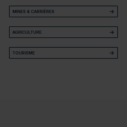
MINES & CARRIÈRES
MINES & CARRIÈRES
AGRICULTURE
AGRICULTURE
TOURISME
TOURISME
• BTP-Con