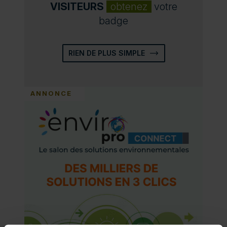
VISITEURS
obtenez
votre
badge
RIEN DE PLUS SIMPLE
ANNONCE