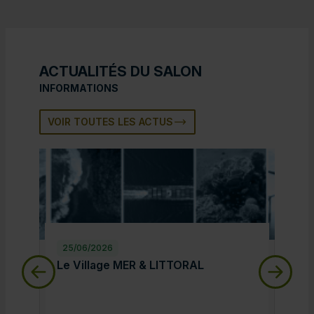
ACTUALITÉS DU SALON
INFORMATIONS
VOIR TOUTES LES ACTUS
25/06/2026
25/
Le Village MER & LITTORAL
Le 
Le Village MER & LITTORAL
Le 