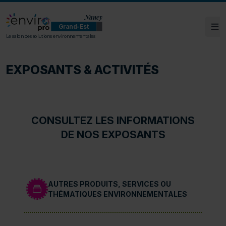
Nancy
Grand-Est
Ouv
ENVIROpro Grand-Est - Nancy
Le salon des solutions environnementales
EXPOSANTS & ACTIVITÉS
CONSULTEZ LES INFORMATIONS
DE NOS EXPOSANTS
AUTRES PRODUITS, SERVICES OU
THÉMATIQUES ENVIRONNEMENTALES