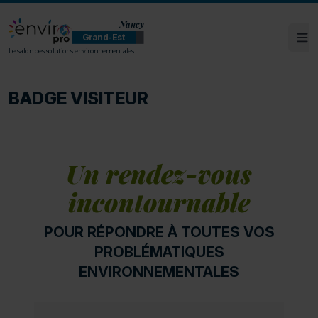
Nancy
Grand-Est
Ouv
ENVIROpro Grand-Est - Nancy
Le salon des solutions environnementales
BADGE VISITEUR
Un rendez-vous
incontournable
POUR RÉPONDRE À TOUTES VOS
PROBLÉMATIQUES
ENVIRONNEMENTALES