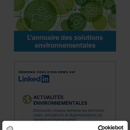
Abonnez-vous à nos news sur
ACTUALITÉS
ENVIRONNEMENTALES
Découvrez chaque semaine les dernières
news, innovations et réglementations du
secteur environnemental.