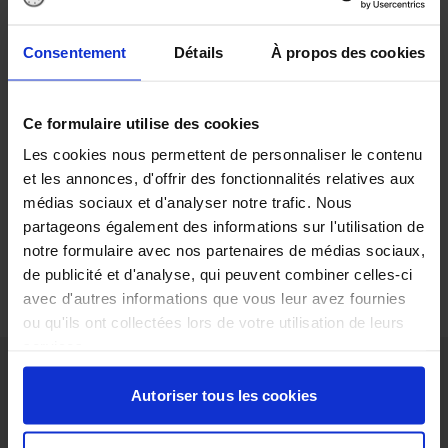
DÉCOUVREZ
Consentement
Détails
À propos des cookies
SOLUTIONS
ENVIRONNEMENTALES BTOB
Ce formulaire utilise des cookies
Découvrez chaque semaine des
Les cookies nous permettent de personnaliser le contenu
entreprises, technologies et services qui
accélèrent la transition environnementale.
et les annonces, d'offrir des fonctionnalités relatives aux
médias sociaux et d'analyser notre trafic. Nous
partageons également des informations sur l'utilisation de
DÉCOUVREZ
notre formulaire avec nos partenaires de médias sociaux,
de publicité et d'analyse, qui peuvent combiner celles-ci
avec d'autres informations que vous leur avez fournies
ou qu'ils ont collectées lors de votre utilisation de leurs
services.
Autoriser tous les cookies