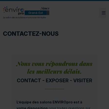
Nancy
Grand-Est
Ouv
ENVIROpro Grand-Est - Nancy
Le salon des solutions environnementales
CONTACTEZ-NOUS
Nous vous répondrons dans
les meilleurs délais.
CONTACT - EXPOSER - VISITER
L’équipe des salons ENVIROpro est à
votre disposition
pour toutes questions sur