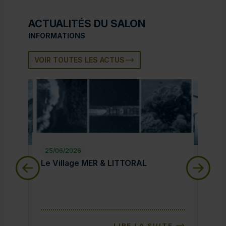
ACTUALITÉS DU SALON
INFORMATIONS
VOIR TOUTES LES ACTUS
25/06/2026
25/
Le Village MER & LITTORAL
Le 
Le Village MER & LITTORAL
Le 
LIRE LA SUITE