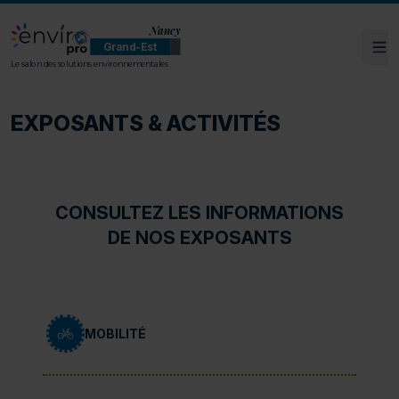
Nancy
Grand-Est
Ouv
ENVIROpro Grand-Est - Nancy
Le salon des solutions environnementales
EXPOSANTS & ACTIVITÉS
CONSULTEZ LES INFORMATIONS
DE NOS EXPOSANTS
MOBILITÉ