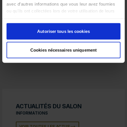
avec d'autres informations que vous leur avez fournies
Découvrez chaque semaine des entreprises,
ou qu'ils ont collectées lors de votre utilisation de leurs
technologies et services qui accélèrent la transition
environnementale.
services.
Autoriser tous les cookies
DÉCOUVREZ
Cookies nécessaires uniquement
ACTUALITÉS DU SALON
INFORMATIONS
VOIR TOUTES LES ACTUS