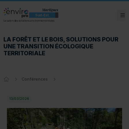
Martigues
Sud-Est
Ouv
ENVIROpro Sud-Est - Martigues
Le salon des solutions environnementales
LA FORÊT ET LE BOIS, SOLUTIONS POUR U
LA FORÊT ET LE BOIS, SOLUTIONS POUR
UNE TRANSITION ÉCOLOGIQUE
TERRITORIALE
Conférences
Accueil
13/03/2026