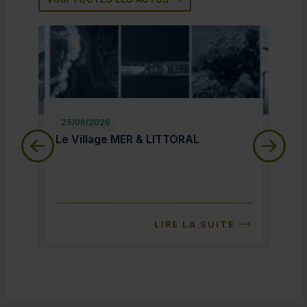
25/06/2026
25/
Le Village MER & LITTORAL
Le 
Le Village MER & LITTORAL
Le 
LIRE LA SUITE