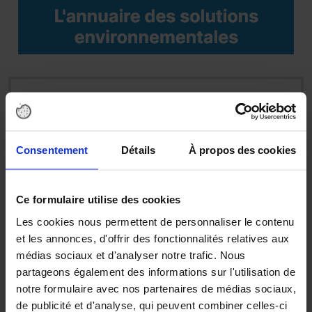
Abonnez-vous à nos news sur
Consentement
Détails
À propos des cookies
ACTUALITÉS ENVIRONNEMENTALES
Découvrez chaque semaine les dernières news,
innovations et réglementations du secteur
Ce formulaire utilise des cookies
environnemental.
Les cookies nous permettent de personnaliser le contenu
et les annonces, d'offrir des fonctionnalités relatives aux
DÉCOUVREZ
médias sociaux et d'analyser notre trafic. Nous
partageons également des informations sur l'utilisation de
notre formulaire avec nos partenaires de médias sociaux,
SOLUTIONS ENVIRONNEMENTALES
de publicité et d'analyse, qui peuvent combiner celles-ci
BTOB