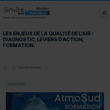
Martigues
Sud-Est
Ouv
ENVIROpro Sud-Est - Martigues
Le salon des solutions environnementales
LES ENJEUX DE LA QUALITÉ DE L‘AIR : DIA
LES ENJEUX DE LA QUALITÉ DE L‘AIR :
DIAGNOSTIC, LEVIERS D’ACTION,
FORMATION.
Conférences
Accueil
13/03/2026