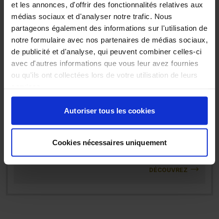
et les annonces, d'offrir des fonctionnalités relatives aux
ACTUALITÉS ENVIRONNEMENTALES
médias sociaux et d'analyser notre trafic. Nous
Découvrez chaque semaine les dernières news,
partageons également des informations sur l'utilisation de
innovations et réglementations du secteur
environnemental.
notre formulaire avec nos partenaires de médias sociaux,
de publicité et d'analyse, qui peuvent combiner celles-ci
avec d'autres informations que vous leur avez fournies
DÉCOUVREZ
ou qu'ils ont collectées lors de votre utilisation de leurs
services.
SOLUTIONS ENVIRONNEMENTALES
Autoriser tous les cookies
BTOB
Découvrez chaque semaine des entreprises,
technologies et services qui accélèrent la transition
environnementale.
Cookies nécessaires uniquement
DÉCOUVREZ