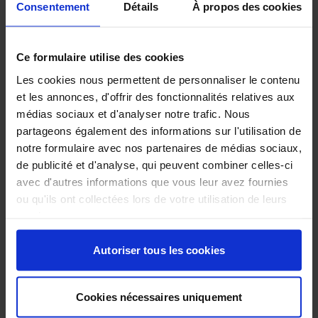
Consentement
Détails
À propos des cookies
Ce formulaire utilise des cookies
Les cookies nous permettent de personnaliser le contenu
et les annonces, d'offrir des fonctionnalités relatives aux
médias sociaux et d'analyser notre trafic. Nous
partageons également des informations sur l'utilisation de
Abonnez-vous à nos news sur
notre formulaire avec nos partenaires de médias sociaux,
de publicité et d'analyse, qui peuvent combiner celles-ci
avec d'autres informations que vous leur avez fournies
ACTUALITÉS ENVIRONNEMENTALES
ou qu'ils ont collectées lors de votre utilisation de leurs
Découvrez chaque semaine les dernières news,
services.
innovations et réglementations du secteur
environnemental.
Autoriser tous les cookies
DÉCOUVREZ
Cookies nécessaires uniquement