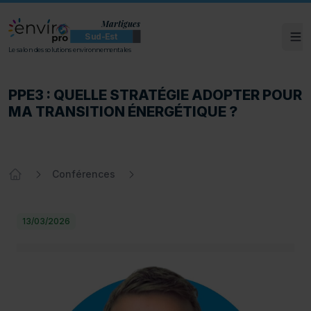
Martigues
Sud-Est
Ouv
ENVIROpro Sud-Est - Martigues
Le salon des solutions environnementales
PPE3 : QUELLE STRATÉGIE ADOPTER POUR
PPE3 : QUELLE STRATÉGIE ADOPTER POUR
MA TRANSITION ÉNERGÉTIQUE ?
Conférences
Accueil
13/03/2026