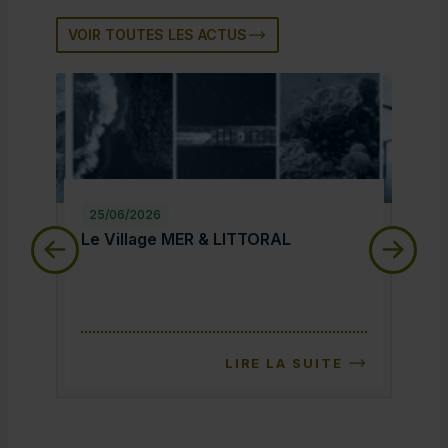
VOIR TOUTES LES ACTUS
25/06/2026
25/
Le Village MER & LITTORAL
Le 
Le Village MER & LITTORAL
Le 
LIRE LA SUITE