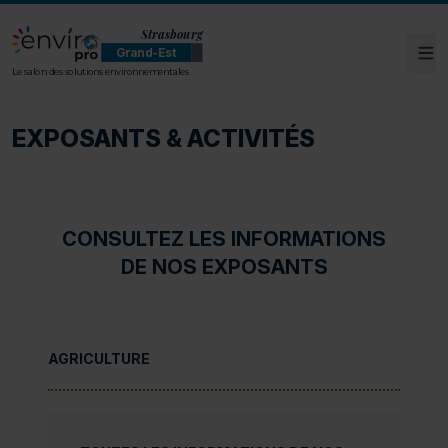
Strasbourg
Grand-Est
Ouv
ENVIROpro Grand-Est - Strasbourg
Le salon des solutions environnementales
EXPOSANTS & ACTIVITÉS
CONSULTEZ LES INFORMATIONS
DE NOS EXPOSANTS
AGRICULTURE