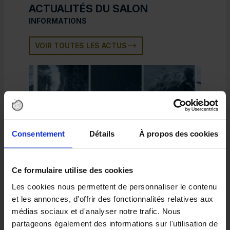
ACTUALITÉS DU SALON
INFORMATIONS
VOIR TOUTES LES ACTUS
Consentement
Détails
À propos des cookies
25/06/2026
25/
Le Village MER & LITTORAL
Le 
Le Village MER & LITTORAL
Le 
Ce formulaire utilise des cookies
Les cookies nous permettent de personnaliser le contenu
et les annonces, d'offrir des fonctionnalités relatives aux
médias sociaux et d'analyser notre trafic. Nous
LIRE LA SUITE
partageons également des informations sur l'utilisation de