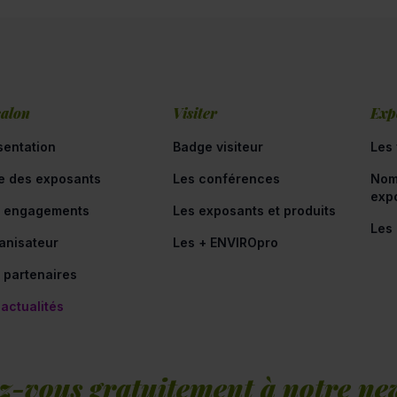
salon
Visiter
Exp
sentation
Badge visiteur
Les 
te des exposants
Les conférences
Nom
exp
 engagements
Les exposants et produits
Les
anisateur
Les + ENVIROpro
 partenaires
 actualités
z-vous gratuitement à notre new