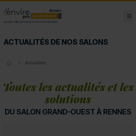
Rennes
Grand-Ouest
Ouv
ENVIROpro Grand-Ouest - Rennes
Le salon des solutions environnementales
ACTUALITÉS DE NOS SALONS
Actualités
Accueil
Toutes les actualités et les
solutions
DU SALON GRAND-OUEST À RENNES