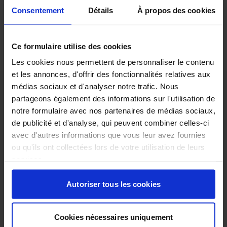
LIRE LA SUITE
Consentement
Détails
À propos des cookies
1
Ce formulaire utilise des cookies
Les cookies nous permettent de personnaliser le contenu
et les annonces, d'offrir des fonctionnalités relatives aux
médias sociaux et d'analyser notre trafic. Nous
partageons également des informations sur l'utilisation de
notre formulaire avec nos partenaires de médias sociaux,
de publicité et d'analyse, qui peuvent combiner celles-ci
Rennes
avec d'autres informations que vous leur avez fournies
Grand-Ouest
ou qu'ils ont collectées lors de votre utilisation de leurs
ENVIROpro
services.
LE SALON DES SOLUTIONS
ENVIRONNEMENTALES & ÉNERGÉTIQUES
Autoriser tous les cookies
Cookies nécessaires uniquement
Le salon