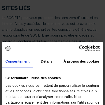
SITES LIÉS
La SOCIETE peut vous proposer des liens vers d’autres sites
Internet. Vous y accédez librement et vous quitterez alors le
champ d’application des présentes conditions générales. La
responsabilité de SOCIETE ne pourra pas être engagée au
regard du contenu et du fonctionnement de ces sites tiers.
Consentement
Détails
À propos des cookies
PIRATAGE ET VIRUS
Ce formulaire utilise des cookies
La responsabilité de la SOCIETE ne pourra jamais être
Les cookies nous permettent de personnaliser le contenu
recherchée en cas de dysfonctionnements ou dommages
et les annonces, d'offrir des fonctionnalités relatives aux
causés au système informatique du visiteur consécutifs au
médias sociaux et d'analyser notre trafic. Nous
piratage de son site ou virus transportés à son insu ou à l’insu
partageons également des informations sur l'utilisation de
de ses partenaires techniques.