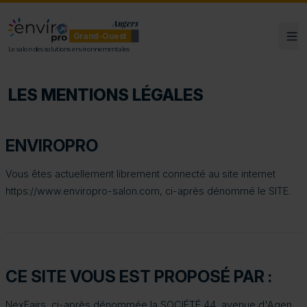
Angers
Grand-Ouest
Ouv
ENVIROpro Grand-Ouest - Angers
Le salon des solutions environnementales
LES MENTIONS LÉGALES
ENVIROPRO
Vous êtes actuellement librement connecté au site internet
https://www.enviropro-salon.com, ci-après dénommé le SITE.
CE SITE VOUS EST PROPOSÉ PAR :
NexFairs, ci-après dénommée la SOCIÉTÉ 44, avenue d'Agen