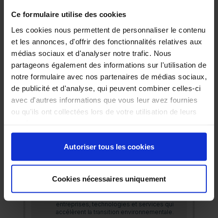
Ce formulaire utilise des cookies
Les cookies nous permettent de personnaliser le contenu
Abonnez-vous à nos news sur
et les annonces, d'offrir des fonctionnalités relatives aux
médias sociaux et d'analyser notre trafic. Nous
partageons également des informations sur l'utilisation de
ACTUALITÉS
notre formulaire avec nos partenaires de médias sociaux,
ENVIRONNEMENTALES
de publicité et d'analyse, qui peuvent combiner celles-ci
Découvrez chaque semaine les dernières
avec d'autres informations que vous leur avez fournies
news, innovations et réglementations du
secteur environnemental.
ou qu'ils ont collectées lors de votre utilisation de leurs
services.
DÉCOUVREZ
Autoriser tous les cookies
SOLUTIONS
Cookies nécessaires uniquement
ENVIRONNEMENTALES BTOB
Découvrez chaque semaine des
entreprises, technologies et services qui
accélèrent la transition environnementale.