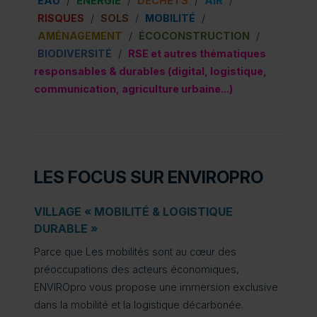
EAU
/
ÉNERGIE
/
DÉCHETS
/
AIR
/
RISQUES
/
SOLS
/
MOBILITÉ
/
AMÉNAGEMENT
/
ÉCOCONSTRUCTION
/
BIODIVERSITÉ
/
RSE et autres thématiques
responsables & durables (digital, logistique,
communication, agriculture urbaine...)
LES FOCUS SUR ENVIROPRO
VILLAGE « MOBILITÉ & LOGISTIQUE
DURABLE »
Parce que Les mobilités sont au cœur des
préoccupations des acteurs économiques,
ENVIROpro vous propose une immersion exclusive
dans la mobilité et la logistique décarbonée.