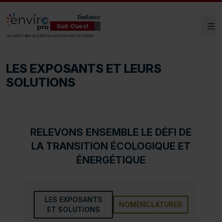
Toulouse
Sud-Ouest
Ouv
ENVIROpro Sud-Ouest - Toulouse
Le salon des solutions environnementales
LES EXPOSANTS ET LEURS
SOLUTIONS
RELEVONS ENSEMBLE LE DÉFI DE
LA TRANSITION ÉCOLOGIQUE ET
ÉNERGÉTIQUE
LES EXPOSANTS
NOMENCLATURES
ET SOLUTIONS