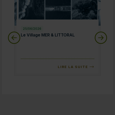
25/06/2026
25/
Le Village MER & LITTORAL
Le 
Le Village MER & LITTORAL
Le 
LIRE LA SUITE