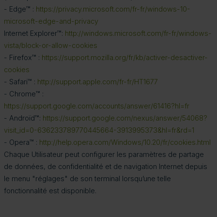
- Edge™ :
https://privacy.microsoft.com/fr-fr/windows-10-
microsoft-edge-and-privacy
Internet Explorer™:
http://windows.microsoft.com/fr-fr/windows-
vista/block-or-allow-cookies
- Firefox™ :
https://support.mozilla.org/fr/kb/activer-desactiver-
cookies
- Safari™ :
http://support.apple.com/fr-fr/HT1677
- Chrome™ :
https://support.google.com/accounts/answer/61416?hl=fr
- Androïd™:
https://support.google.com/nexus/answer/54068?
visit_id=0-636233789770445664-3913995373&hl=fr&rd=1
- Opera™ :
http://help.opera.com/Windows/10.20/fr/cookies.html
Chaque Utilisateur peut configurer les paramètres de partage
de données, de confidentialité et de navigation Internet depuis
le menu "réglages" de son terminal lorsqu’une telle
fonctionnalité est disponible.