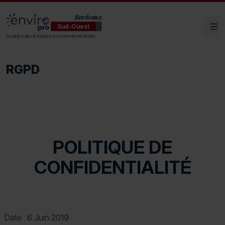
Bordeaux
Sud-Ouest
Ouv
ENVIROpro Sud-Ouest - Bordeaux
Le salon des solutions environnementales
RGPD
POLITIQUE DE
CONFIDENTIALITÉ
Date : 6 Juin 2019