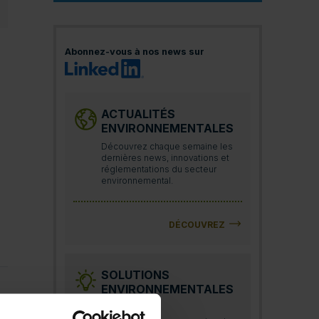
Abonnez-vous à nos news sur
ACTUALITÉS
ENVIRONNEMENTALES
Découvrez chaque semaine les
dernières news, innovations et
réglementations du secteur
environnemental.
DÉCOUVREZ
SOLUTIONS
ENVIRONNEMENTALES
BTOB