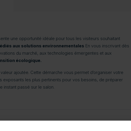
ente une opportunité idéale pour tous les visiteurs souhaitant
édiés aux solutions environnementales
En vous inscrivant dès
nnovations du marché, aux technologies émergentes et aux
nsition écologique.
le valeur ajoutée. Cette démarche vous permet d’organiser votre
s exposants les plus pertinents pour vos besoins, de préparer
instant passé sur le salon.