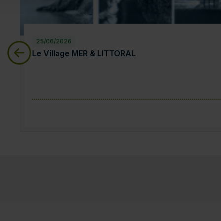
25/06/2026
Le Village MER & LITTORAL
Le Village MER & LITTORAL