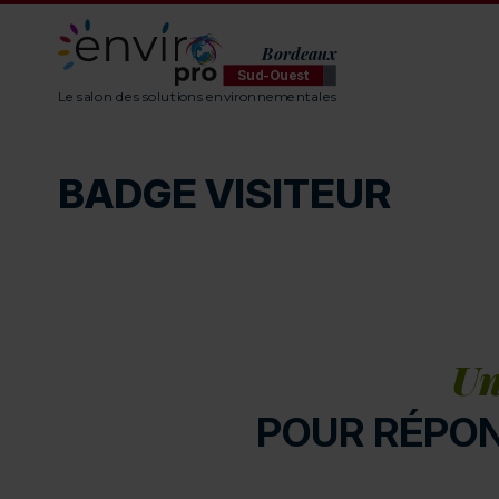
Bordeaux
Sud-Ouest
ENVIROpro Sud-Ouest - Bordeaux
Le salon des solutions environnementales
BADGE VISITEUR
Un
POUR RÉPON