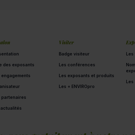
salon
Visiter
Exp
sentation
Badge visiteur
Les 
te des exposants
Les conférences
Nom
exp
 engagements
Les exposants et produits
Les
anisateur
Les + ENVIROpro
 partenaires
 actualités