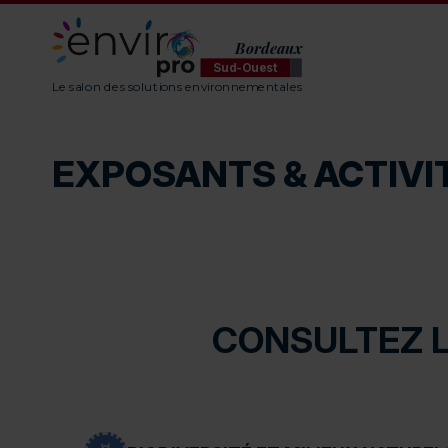
Bordeaux
Sud-Ouest
ENVIROpro Sud-Ouest - Bordeaux
Le salon des solutions environnementales
EXPOSANTS & ACTIVI
CONSULTEZ L