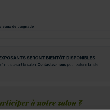
des eaux de baignade
EXPOSANTS SERONT BIENTÔT DISPONIBLES
 1 mois avant le salon.
Contactez-nous
pour obtenir la liste
rticiper à notre salon ?