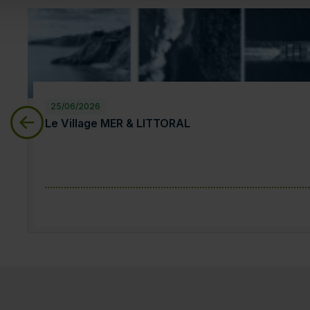
25/06/2026
Le Village MER & LITTORAL
Le Village MER & LITTORAL