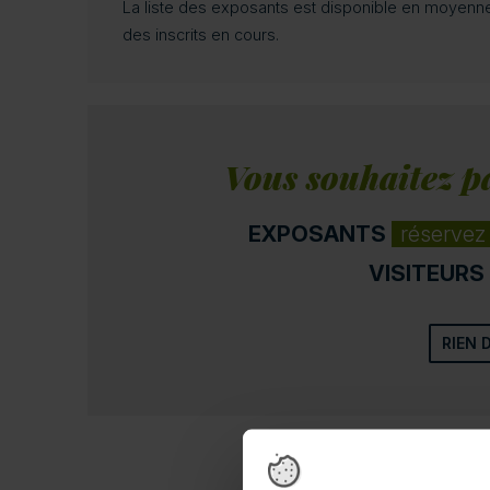
La liste des exposants est disponible en moyenne
des inscrits en cours.
Vous souhaitez pa
EXPOSANTS
réservez
VISITEURS
RIEN 