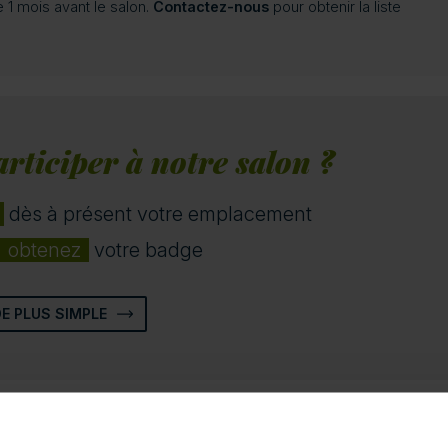
 1 mois avant le salon.
Contactez-nous
pour obtenir la liste
rticiper à notre salon ?
dès à présent votre emplacement
obtenez
votre badge
DE PLUS SIMPLE