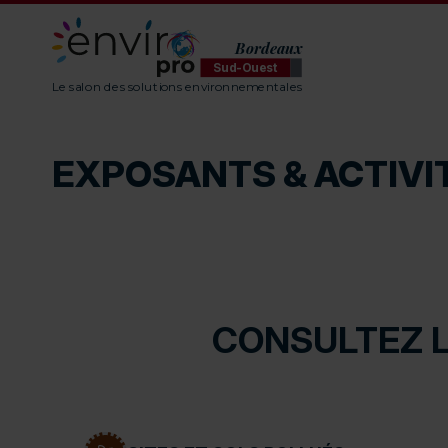
Bordeaux
Sud-Ouest
ENVIROpro Sud-Ouest - Bordeaux
Le salon des solutions environnementales
EXPOSANTS & ACTIVI
CONSULTEZ L