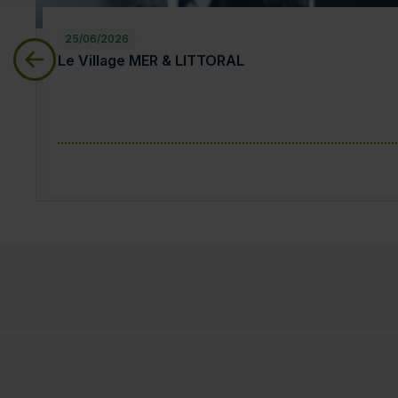
25/06/2026
Le Village MER & LITTORAL
Le Village MER & LITTORAL