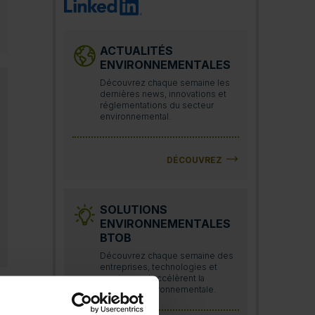
ACTUALITÉS
ENVIRONNEMENTALES
Découvrez chaque semaine les
dernières news, innovations et
réglementations du secteur
environnemental.
DÉCOUVREZ
SOLUTIONS
ENVIRONNEMENTALES
BTOB
Découvrez chaque semaine des
entreprises, technologies et
services qui accélèrent la
transition environnementale.