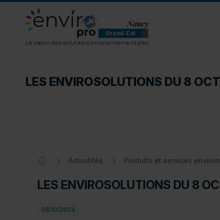
Nancy
Grand-Est
ENVIROpro Grand-Est - Nancy
Le salon des solutions environnementales
LES ENVIROSOLUTIONS DU 8 OC
LES ENVIROSOLUTIONS DU 8 OC
Actualités
Produits et services envir
Accueil
LES ENVIROSOLUTIONS DU 8 O
08/10/2024