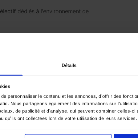
électif
dédiés à l'environnement de
(et beaucoup d'autres) sur ENVIROpro
💡
 - NANCY - 20 & 21 NOVEMBRE 2024
Détails
ST - ANGERS - 26 & 27 MARS 2025
 - DOUAI - 18 & 19 JUIN 2025
okies
e personnaliser le contenu et les annonces, d'offrir des fonctio
 TOULOUSE - 19 & 20 NOVEMBRE 2025
rafic. Nous partageons également des informations sur l'utilisati
iaux, de publicité et d'analyse, qui peuvent combiner celles-ci 
 qu'ils ont collectées lors de votre utilisation de leurs services.