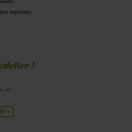
osants
 plus exposants
sletter !
tés du
RE