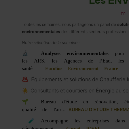
Les ENV
👉🏼
Toutes les semaines
, nous
partageons un panel de
solut
environnementales
des différents secteurs professionne
Notre sélection
de la semaine :
🔬
Analyses environnementales
pour 
les ARS, les Agences de l’Eau, les ind
santé
Eurofins Environnement France
♨️
Équipements et solutions de
Chaufferie I
☀️
Consultants et courtiers en
Énergie
au se
🌱
Bureau d'étude en
rénovation
,
é
qualité de l'
air
...
BUREAU D'ETUDE THERMA
🧪
Accompagne les entreprises dans 
développement
Carnot ICEEL