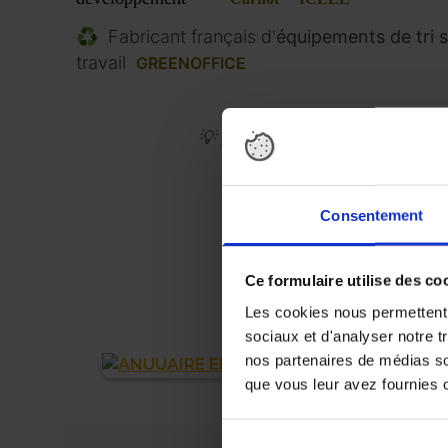
♻️
F
abricant français d'
équipements de tri s
travail
GREENOFFICE
💡
Retrouvez ces solutions 
ENVIROPRO GRAND EST
Consentement
ENVIROPRO GRAND OUE
ENVIROPRO NORD
Ce formulaire utilise des co
Les cookies nous permettent d
ENVIROPRO SUD-OUEST -
sociaux et d'analyser notre t
nos partenaires de médias soc
que vous leur avez fournies ou