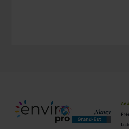
Le 
Nancy
Pré
Grand-Est
Lis
ENVIROpro