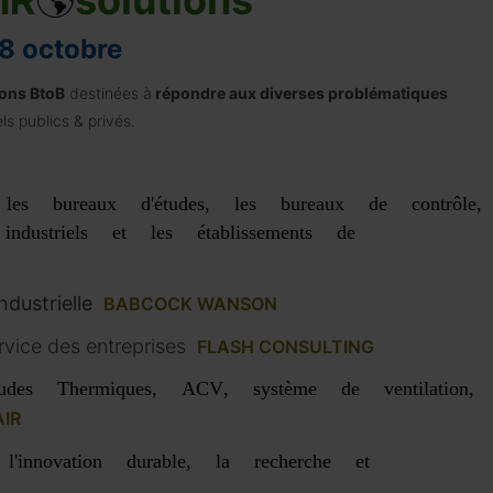
IR
🌎
solutions
8 octobre
ions BtoB
destinées à
répondre aux diverses problématiques
ls publics & privés.
les bureaux d'études, les bureaux de contrôle,
ustriels et les établissements de
ndustrielle
BABCOCK WANSON
rvice des entreprises
FLASH CONSULTING
tudes
Thermiques
,
ACV
, système de
ventilation
,
IR
l'
innovation durable
, la
recherche
et